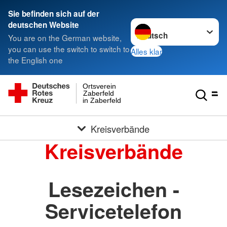
Sie befinden sich auf der
Sprache wechseln zu
deutschen Website
You are on the German website,
you can use the switch to switch to
Alles klar
the English one
Ortsverein
Zaberfeld
in Zaberfeld
Kreisverbände
Kreisverbände
Lesezeichen -
Servicetelefon