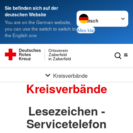
Sie befinden sich auf der
Sprache wechseln zu
deutschen Website
You are on the German website,
you can use the switch to switch to
Alles klar
the English one
Ortsverein
Zaberfeld
in Zaberfeld
Kreisverbände
Kreisverbände
Lesezeichen -
Servicetelefon