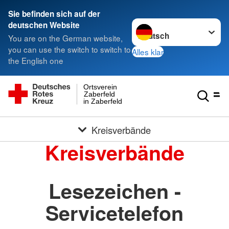
Sie befinden sich auf der
Sprache wechseln zu
deutschen Website
You are on the German website,
you can use the switch to switch to
Alles klar
the English one
Ortsverein
Zaberfeld
in Zaberfeld
Kreisverbände
Kreisverbände
Lesezeichen -
Servicetelefon