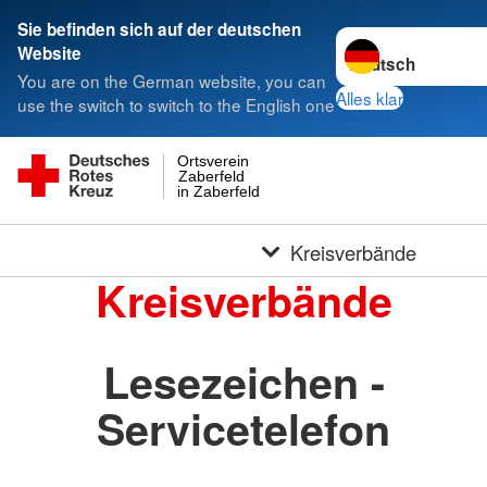
Sie befinden sich auf der deutschen
Sprache wechseln 
Website
You are on the German website, you can
Alles klar
use the switch to switch to the English one
Ortsverein
Zaberfeld
in Zaberfeld
Kreisverbände
Kreisverbände
Lesezeichen -
Servicetelefon