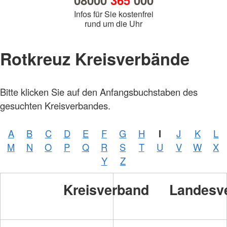
08000
365
000
Infos für Sie kostenfrei
rund um die Uhr
Rotkreuz Kreisverbände
Bitte klicken Sie auf den Anfangsbuchstaben des
gesuchten Kreisverbandes.
A
B
C
D
E
F
G
H
I
J
K
L
M
N
O
P
Q
R
S
T
U
V
W
X
Y
Z
Kreisverband
Landesv