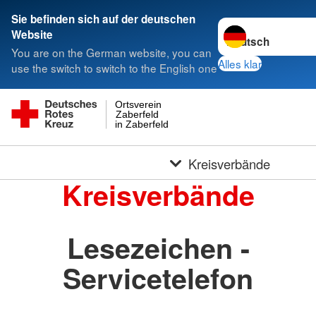
Sie befinden sich auf der deutschen
Sprache wechseln 
Website
You are on the German website, you can
Alles klar
use the switch to switch to the English one
Ortsverein
Zaberfeld
in Zaberfeld
Kreisverbände
Kreisverbände
Lesezeichen -
Servicetelefon