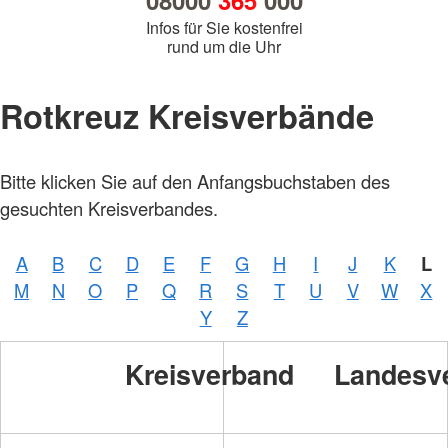
08000
365
000
Infos für Sie kostenfrei
rund um die Uhr
Rotkreuz Kreisverbände
Bitte klicken Sie auf den Anfangsbuchstaben des
gesuchten Kreisverbandes.
A
B
C
D
E
F
G
H
I
J
K
L
M
N
O
P
Q
R
S
T
U
V
W
X
Y
Z
Kreisverband
Landesv