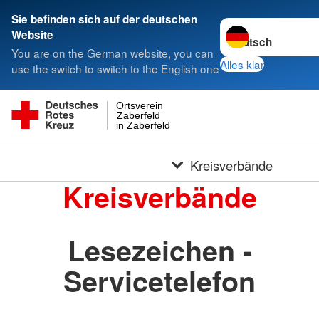
Sie befinden sich auf der deutschen
Sprache wechseln 
Website
You are on the German website, you can
Alles klar
use the switch to switch to the English one
Ortsverein
Zaberfeld
in Zaberfeld
Kreisverbände
Kreisverbände
Lesezeichen -
Servicetelefon