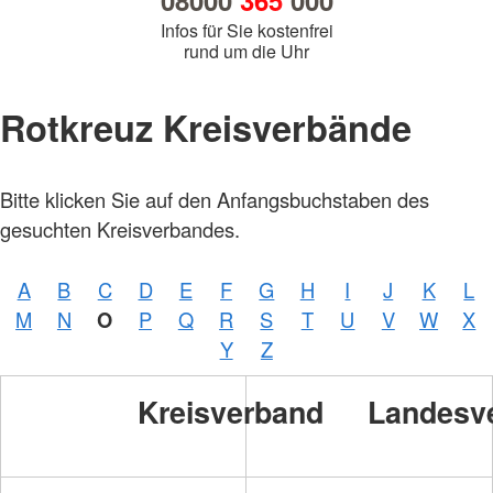
08000
365
000
Infos für Sie kostenfrei
rund um die Uhr
Rotkreuz Kreisverbände
Bitte klicken Sie auf den Anfangsbuchstaben des
gesuchten Kreisverbandes.
A
B
C
D
E
F
G
H
I
J
K
L
M
N
O
P
Q
R
S
T
U
V
W
X
Y
Z
Kreisverband
Landesv