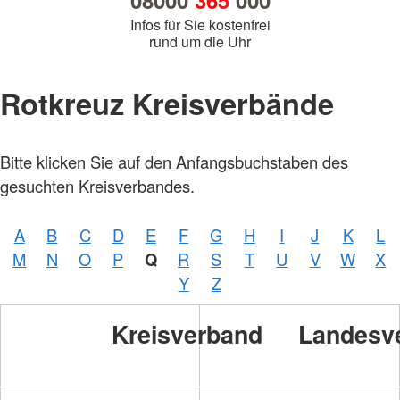
08000
365
000
Infos für Sie kostenfrei
rund um die Uhr
Rotkreuz Kreisverbände
Bitte klicken Sie auf den Anfangsbuchstaben des
gesuchten Kreisverbandes.
A
B
C
D
E
F
G
H
I
J
K
L
M
N
O
P
Q
R
S
T
U
V
W
X
Y
Z
Kreisverband
Landesv