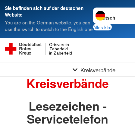
Sie befinden sich auf der deutschen
Sprache wechseln 
Website
You are on the German website, you can
Alles klar
use the switch to switch to the English one
Ortsverein
Zaberfeld
in Zaberfeld
Kreisverbände
Kreisverbände
Lesezeichen -
Servicetelefon