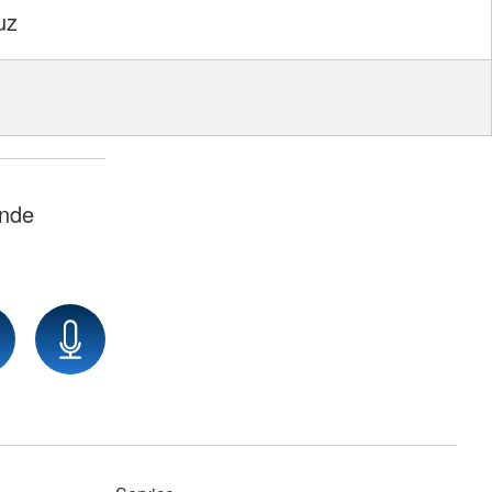
uz
ände