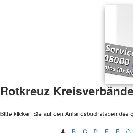
Rotkreuz Kreisverbänd
Bitte klicken Sie auf den Anfangsbuchstaben des 
A
B
C
D
E
F
G