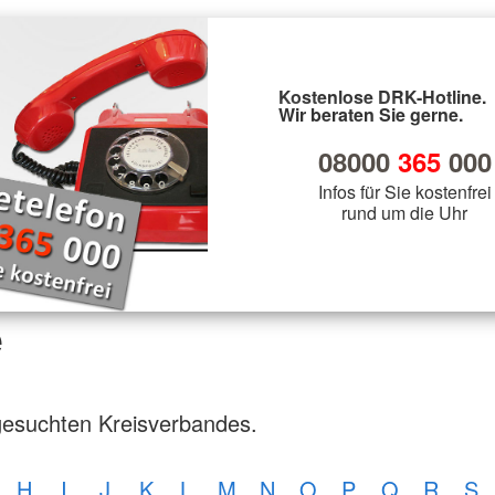
Kostenlose DRK-Hotline.
Wir beraten Sie gerne.
08000
365
000
Infos für Sie kostenfrei
rund um die Uhr
e
gesuchten Kreisverbandes.
H
I
J
K
L
M
N
O
P
Q
R
S