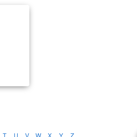
T
U
V
W
X
Y
Z