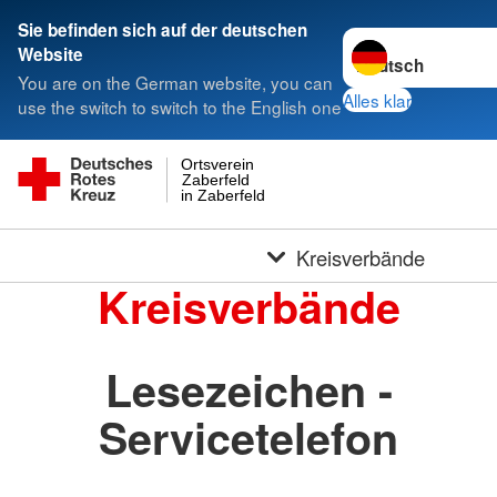
Sie befinden sich auf der deutschen
Sprache wechseln 
Website
You are on the German website, you can
Alles klar
use the switch to switch to the English one
Ortsverein
Zaberfeld
in Zaberfeld
Kreisverbände
Kreisverbände
Lesezeichen -
Servicetelefon