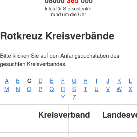
08000
365
000
Infos für Sie kostenfrei
rund um die Uhr
Rotkreuz Kreisverbände
Bitte klicken Sie auf den Anfangsbuchstaben des
gesuchten Kreisverbandes.
A
B
C
D
E
F
G
H
I
J
K
L
M
N
O
P
Q
R
S
T
U
V
W
X
Y
Z
Kreisverband
Landesv