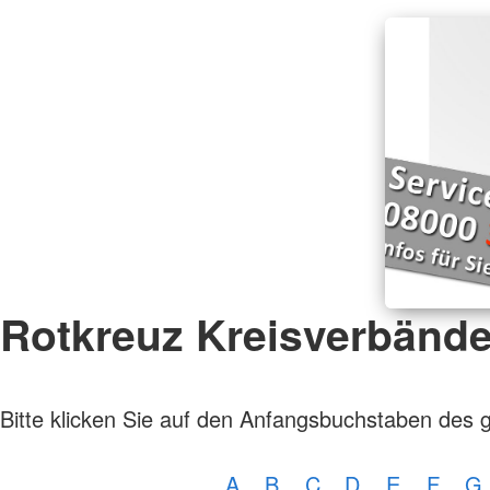
Rotkreuz Kreisverbänd
Bitte klicken Sie auf den Anfangsbuchstaben des 
A
B
C
D
E
F
G