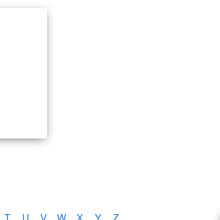
T
U
V
W
X
Y
Z