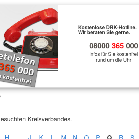
Kostenlose DRK-Hotline.
Wir beraten Sie gerne.
08000
365
000
Infos für Sie kostenfrei
rund um die Uhr
e
gesuchten Kreisverbandes.
H
I
J
K
L
M
N
O
P
Q
R
S