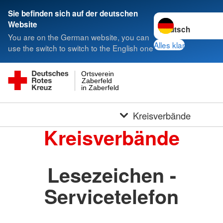
Sie befinden sich auf der deutschen
Sprache wechseln 
Website
You are on the German website, you can
Alles klar
use the switch to switch to the English one
Ortsverein
Zaberfeld
in Zaberfeld
Kreisverbände
Kreisverbände
Lesezeichen -
Servicetelefon