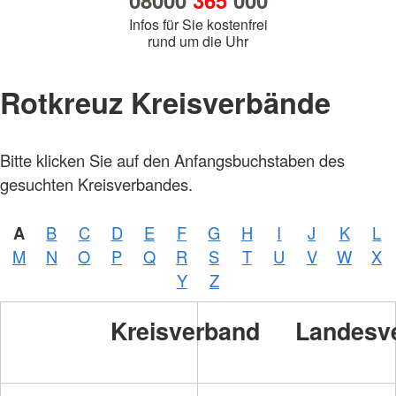
08000
365
000
Infos für Sie kostenfrei
rund um die Uhr
Rotkreuz Kreisverbände
Bitte klicken Sie auf den Anfangsbuchstaben des
gesuchten Kreisverbandes.
A
B
C
D
E
F
G
H
I
J
K
L
M
N
O
P
Q
R
S
T
U
V
W
X
Y
Z
Kreisverband
Landesv